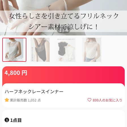
1
/
4
4,800
円
ハーフネックレースインナー
累計販売数
1,052
点
899
人のお気に入り
1点目
1