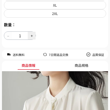
XL
2XL
数量：
送料無料
7日間返品交換
品質保証
商品情報
商品規格