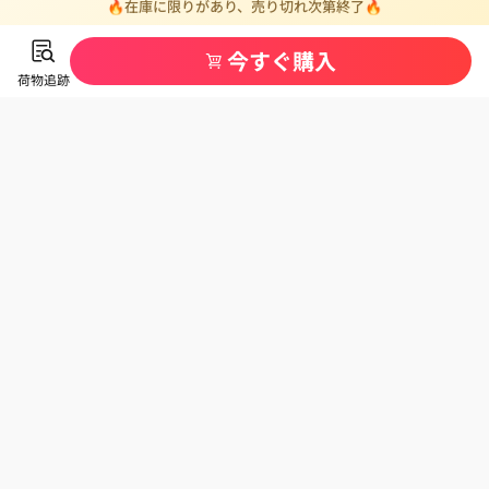
🔥在庫に限りがあり、売り切れ次第終了🔥
今すぐ購入
荷物追跡
カテゴリ一覧
当サイトについて
ご利用ガイド
お問い合わせはぜひLINEで！
迅速・丁寧に対応いたします。
【営業時間】
月～土：9:00～18:00（祝日を除く）
営業時間外は、
service@mail.kkpick.comまで
メールにてご連絡ください。