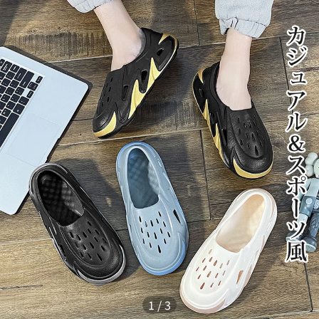
1
/
3