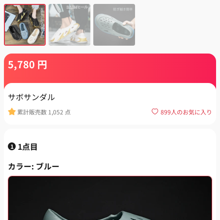
5,780
円
サボサンダル
累計販売数
1,052
点
899
人のお気に入り
1点目
1
カラー
: ブルー