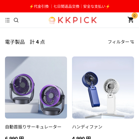
⚡️代金引換 ｜七日間返品交換｜安全な支払い⚡️
0
電子製品
計
4
点
フィルター
価格
おすすめ順
安い順
高い順
新着順
古い順
自動首振りサーキュレーター
ハンディファン
6,990 円
4,990 円